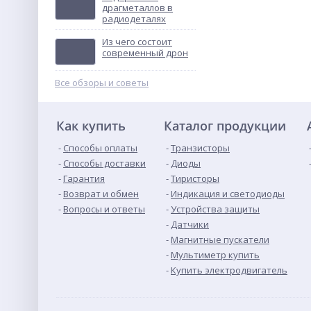
драгметаллов в
радиодеталях
ВА57Ф35 200 А
выключатель
Из чего состоит
автоматический
Не указана цена
современный дрон
Все обзоры и советы
Как купить
Каталог продукции
Способы оплаты
Транзисторы
Способы доставки
Диоды
Гарантия
Тиристоры
Возврат и обмен
Индикация и светодиоды
Вопросы и ответы
Устройства защиты
Датчики
Магнитные пускатели
Мультиметр купить
Купить электродвигатель