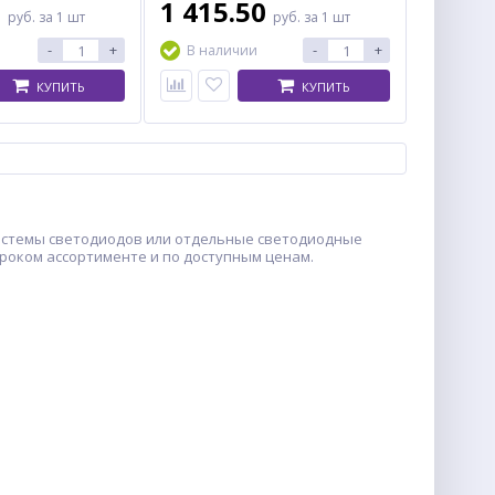
0
1 415.50
руб.
за 1 шт
руб.
за 1 шт
-
+
-
+
В наличии
КУПИТЬ
КУПИТЬ
истемы светодиодов или отдельные светодиодные
роком ассортименте и по доступным ценам.