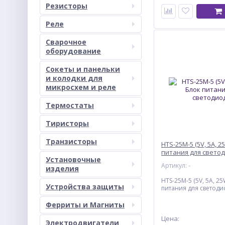
Резисторы
Реле
Сварочное
оборудование
Сокеты и панельки
и колодки для
микросхем и реле
Термостаты
Тиристоры
Транзисторы
HTS-25M-5 (5V, 5A, 2
питания для свето
Установочные
Артикул: -
изделия
HTS-25M-5 (5V, 5A, 25
Устройства защиты
питания для светоди
Ферриты и Магниты
Цена:
Электродвигатели