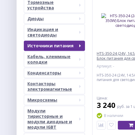
Тормозные
устройства
Диоды
Индикация и
светодиоды
Источники питания
HTS-350-24 (24V, 14.
Кабель, клеммные
Блок питания для 
колодки
Артикул: -
Конденсаторы
HTS-350-24 (24V, 14.5
питания для светоди
Контакторы
электромагнитные
Цена:
Микросхемы
3 240
руб.
за 1 
Модули
В наличии
тиристорные и
модули диодные и
модули IGBT