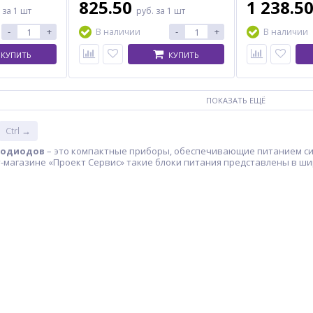
825.50
1 238.5
.
за 1 шт
руб.
за 1 шт
-
+
-
+
В наличии
В наличии
КУПИТЬ
КУПИТЬ
ПОКАЗАТЬ ЕЩЁ
Ctrl →
тодиодов
– это компактные приборы, обеспечивающие питанием с
т-магазине «Проект Сервис» такие блоки питания представлены в ши