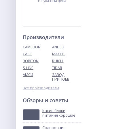
Не указана цена
Производители
CAMELION
ANDELI
CASIL
MAXELL
ROBITON
RUICHI
ТВУ-12В тональное
вызывное устройство
S-LINE
TIDAR
АМСИ
ЗАВОД
Не указана цена
ПРИПОЕВ
Все производители
Обзоры и советы
Какие блоки
питания хорошие
Содержание