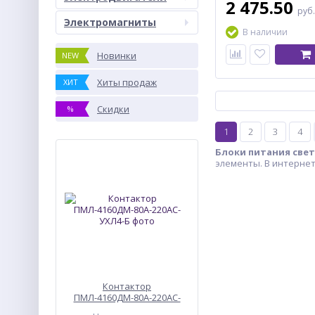
2 475.50
руб
Электромагниты
В наличии
Новинки
NEW
Хиты продаж
ХИТ
Скидки
%
1
2
3
4
Блоки питания све
элементы. В интерне
Контактор
ПМЛ-4160ДМ-80А-220АС-
УХЛ4-Б