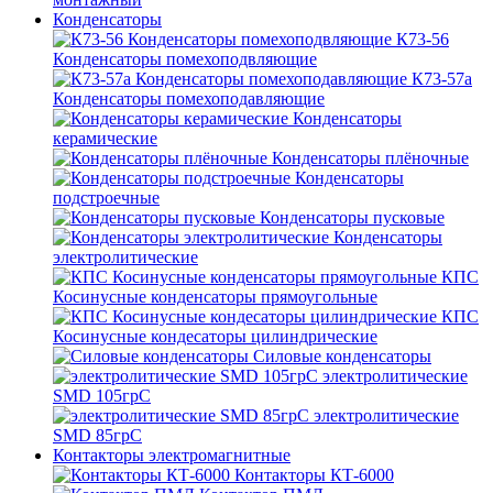
Конденсаторы
К73-56
Конденсаторы помехоподвляющие
К73-57а
Конденсаторы помехоподавляющие
Конденсаторы
керамические
Конденсаторы плёночные
Конденсаторы
подстроечные
Конденсаторы пусковые
Конденсаторы
электролитические
КПС
Косинусные конденсаторы прямоугольные
КПС
Косинусные кондесаторы цилиндрические
Силовые конденсаторы
электролитические
SMD 105грС
электролитические
SMD 85грС
Контакторы электромагнитные
Контакторы КТ-6000