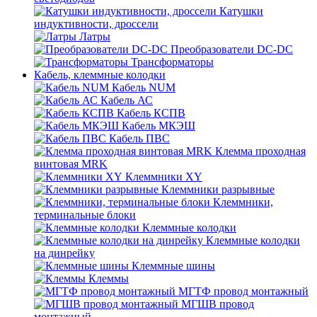
Катушки
индуктивности, дроссели
Латры
Преобразователи DC-DC
Трансформаторы
Кабель, клеммные колодки
Кабель NUM
Кабель АС
Кабель КСПВ
Кабель МКЭШ
Кабель ПВС
Клемма проходная
винтовая MRK
Клеммники XY
Клеммники разрывные
Клеммники,
терминальные блоки
Клеммные колодки
Клеммные колодки
на динрейку
Клеммные шины
Клеммы
МГТФ провод монтажный
МГШВ провод
монтажный