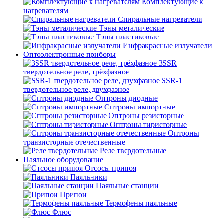
Комплектующие к
нагревателям
Спиральные нагреватели
Тэны металические
Тэны пластиковые
Инфракрасные излучатели
Оптоэлектронные приборы
3SSR
твердотельное реле, трёхфазное
SSR-1
твердотельное реле, двухфазное
Оптроны диодные
Оптроны импортные
Оптроны резисторные
Оптроны тиристорные
Оптроны
транзисторные отечественные
Реле твердотельные
Паяльное оборудование
Отсосы припоя
Паяльники
Паяльные станции
Припои
Термофены паяльные
Флюс