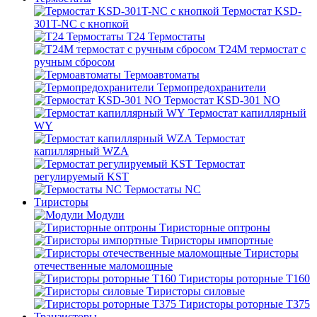
Термостат KSD-
301T-NC с кнопкой
T24 Термостаты
T24M термостат с
ручным сбросом
Термоавтоматы
Термопредохранители
Термостат KSD-301 NO
Термостат капиллярный
WY
Термостат
капиллярный WZA
Термостат
регулируемый KST
Термостаты NC
Тиристоры
Модули
Тиристорные оптроны
Тиристоры импортные
Тиристоры
отечественные маломощные
Тиристоры роторные Т160
Тиристоры силовые
Тиристоры роторные Т375
Транзисторы