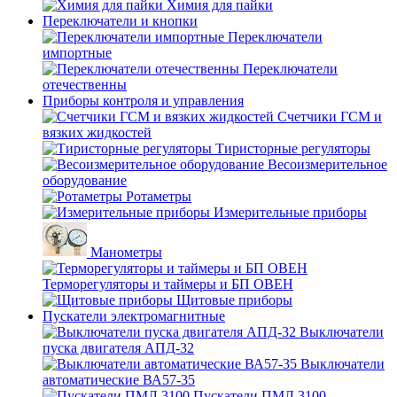
Химия для пайки
Переключатели и кнопки
Переключатели
импортные
Переключатели
отечественны
Приборы контроля и управления
Счетчики ГСМ и
вязких жидкостей
Тиристорные регуляторы
Весоизмерительное
оборудование
Ротаметры
Измерительные приборы
Манометры
Терморегуляторы и таймеры и БП ОВЕН
Щитовые приборы
Пускатели электромагнитные
Выключатели
пуска двигателя АПД-32
Выключатели
автоматические ВА57-35
Пускатели ПМЛ 3100