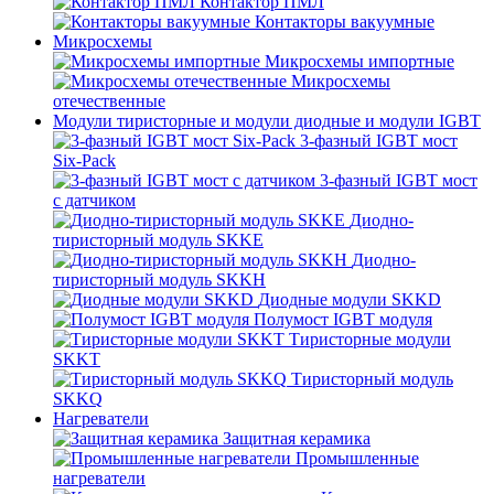
Контактор ПМЛ
Контакторы вакуумные
Микросхемы
Микросхемы импортные
Микросхемы
отечественные
Модули тиристорные и модули диодные и модули IGBT
3-фазный IGBT мост
Six-Pack
3-фазный IGBT мост
с датчиком
Диодно-
тиристорный модуль SKKE
Диодно-
тиристорный модуль SKKH
Диодные модули SKKD
Полумост IGBT модуля
Тиристорные модули
SKKT
Тиристорный модуль
SKKQ
Нагреватели
Защитная керамика
Промышленные
нагреватели