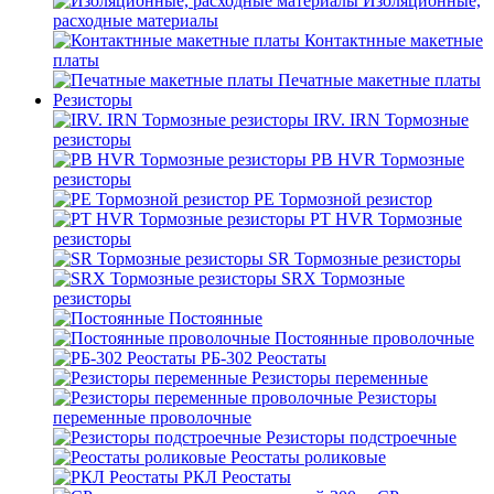
Изоляционные,
расходные материалы
Контактнные макетные
платы
Печатные макетные платы
Резисторы
IRV. IRN Тормозные
резисторы
PB HVR Тормозные
резисторы
PE Тормозной резистор
PT HVR Тормозные
резисторы
SR Тормозные резисторы
SRX Тормозные
резисторы
Постоянные
Постоянные проволочные
РБ-302 Реостаты
Резисторы переменные
Резисторы
переменные проволочные
Резисторы подстроечные
Реостаты роликовые
РКЛ Реостаты