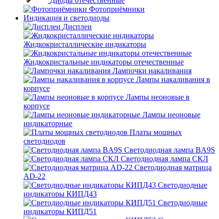
Диоды отечественные
Фотоприёмники
Индикация и светодиоды
Дисплеи
Жидкокристаллические индикаторы
Жидкокристальные индикаторы отечественные
Лампочки накаливания
Лампы накаливания в
корпусе
Лампы неоновые в
корпусе
Лампы неоновые
индикаторные
Платы мощных
светодиодов
Светодиодная лампа BA9S
Светодиодная лампа СКЛ
Светодиодная матрица
AD-22
Светодиодные
индикаторы КИПД43
Светодиодные
индикаторы КИПД51