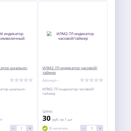
атор шкально-
ИЛМ2-7Л индикатор часовой/
таймер
Артикул: -
атор шкально-
ИЛМ2-7Л индикатор часовой/
таймер
Цена:
30
шт
руб.
за 1 шт
-
+
-
+
В наличии