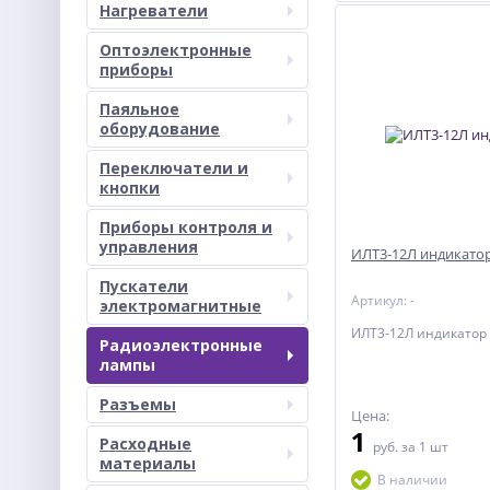
Нагреватели
Оптоэлектронные
приборы
Паяльное
оборудование
Переключатели и
кнопки
Приборы контроля и
управления
ИЛТ3-12Л индикато
Пускатели
Артикул: -
электромагнитные
ИЛТ3-12Л индикатор
Радиоэлектронные
лампы
Разъемы
Цена:
1
Расходные
руб.
за 1 шт
материалы
В наличии