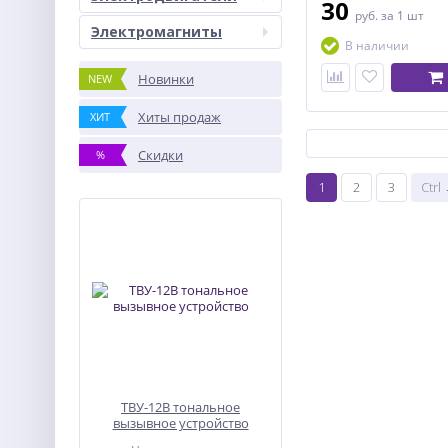
30
руб.
за 1 шт
Электромагниты
В наличии
Новинки
NEW
Хиты продаж
ХИТ
Скидки
%
1
2
3
Ctrl
ТВУ-12В тональное
вызывное устройство