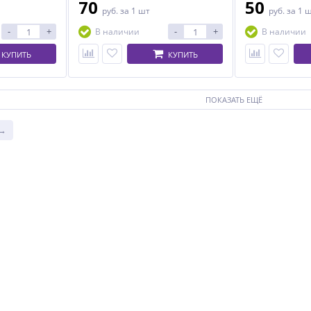
70
50
руб.
за 1 шт
руб.
за 1 
-
+
-
+
В наличии
В наличии
КУПИТЬ
КУПИТЬ
ПОКАЗАТЬ ЕЩЁ
 →