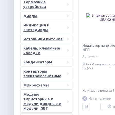
Тормозные
устройства
Диоды
Индикация и
светодиоды
Источники питания
Индикатор напряже
Кабель, клеммные
НПП
колодки
Артикул: -
Конденсаторы
ИВ-27М индикаторна
цифры
Контакторы
электромагнитные
Микросхемы
Не указана цена
за 1
Модули
Нет в наличии
тиристорные и
модули диодные и
П
модули IGBT