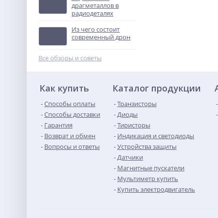
драгметаллов в
радиодеталях
Контактор
ПМЛ-4160ДМ-80А-220АС-
Из чего состоит
УХЛ4-Б
Не указана цена
современный дрон
Все обзоры и советы
Как купить
Каталог продукции
Способы оплаты
Транзисторы
Способы доставки
Диоды
Гарантия
Тиристоры
Возврат и обмен
Индикация и светодиоды
Вопросы и ответы
Устройства защиты
Датчики
Магнитные пускатели
Мультиметр купить
Купить электродвигатель