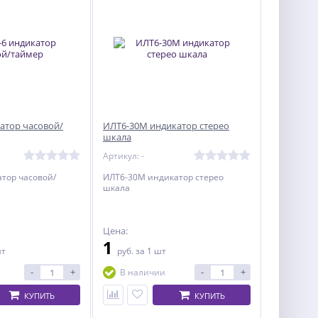
атор часовой/
ИЛТ6-30М индикатор стерео
шкала
Артикул: -
тор часовой/
ИЛТ6-30М индикатор стерео
шкала
Цена:
1
шт
руб.
за 1 шт
-
+
-
+
В наличии
КУПИТЬ
КУПИТЬ