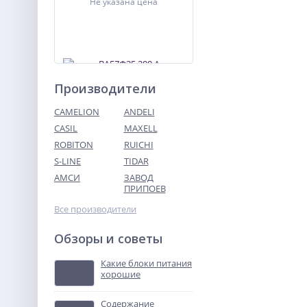
Не указана цена
Производители
CAMELION
ANDELI
CASIL
MAXELL
ROBITON
RUICHI
ВА57Ф35 200 А
выключатель
S-LINE
TIDAR
автоматический
АМСИ
ЗАВОД
Не указана цена
ПРИПОЕВ
Все производители
Обзоры и советы
Какие блоки питания
хорошие
Содержание