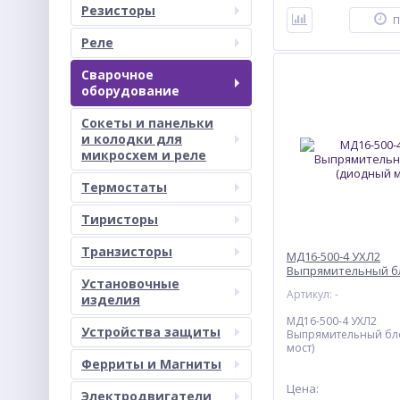
Резисторы
П
Реле
Сварочное
оборудование
Сокеты и панельки
и колодки для
микросхем и реле
Термостаты
Тиристоры
Транзисторы
МД16-500-4 УХЛ2
Выпрямительный б
Установочные
(диодный мост)
Артикул: -
изделия
МД16-500-4 УХЛ2
Устройства защиты
Выпрямительный бл
мост)
Ферриты и Магниты
Цена:
Электродвигатели