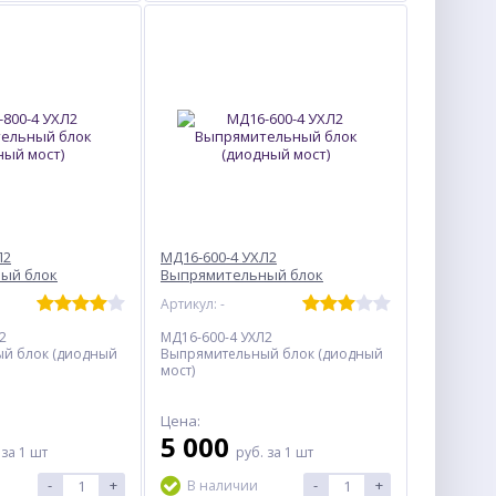
Л2
МД16-600-4 УХЛ2
ый блок
Выпрямительный блок
)
(диодный мост)
Артикул: -
2
МД16-600-4 УХЛ2
й блок (диодный
Выпрямительный блок (диодный
мост)
Цена:
5 000
.
за 1 шт
руб.
за 1 шт
-
+
-
+
В наличии