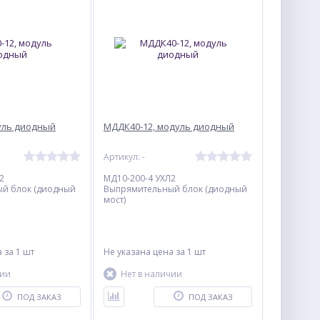
уль диодный
МДДК40-12, модуль диодный
Артикул: -
2
МД10-200-4 УХЛ2
й блок (диодный
Выпрямительный блок (диодный
мост)
а
за 1 шт
Не указана цена
за 1 шт
чии
Нет в наличии
ПОД ЗАКАЗ
ПОД ЗАКАЗ