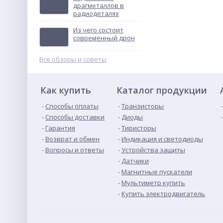
драгметаллов в
радиодеталях
ТВУ-12В тональное
вызывное устройство
Из чего состоит
Не указана цена
современный дрон
Все обзоры и советы
Как купить
Каталог продукции
Способы оплаты
Транзисторы
Способы доставки
Диоды
Гарантия
Тиристоры
Возврат и обмен
Индикация и светодиоды
Вопросы и ответы
Устройства защиты
Датчики
Магнитные пускатели
Мультиметр купить
Купить электродвигатель