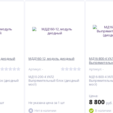
ь диодный
МДД160-12, модуль диодный
МД16-800-4 УХ
Выпрямительн
(диодный мост
Артикул: -
Артикул: -
МД10-200-4 УХЛ2
МД16-800-4 УХЛ
ок (диодный
Выпрямительный блок (диодный
Выпрямительны
мост)
мост)
Цена:
8 800
 шт
Не указана цена
за 1 шт
руб
Нет в наличии
В наличии