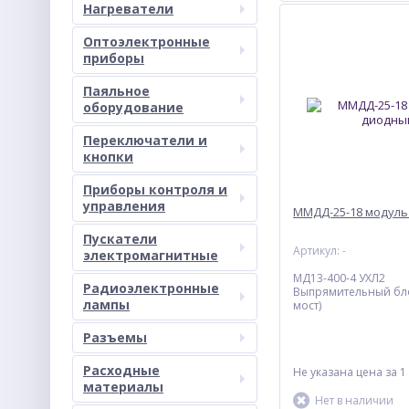
Нагреватели
Оптоэлектронные
приборы
Паяльное
оборудование
Переключатели и
кнопки
Приборы контроля и
управления
ММДД-25-18 модул
Пускатели
Артикул: -
электромагнитные
МД13-400-4 УХЛ2
Радиоэлектронные
Выпрямительный бл
лампы
мост)
Разъемы
Расходные
Не указана цена
за 1
материалы
Нет в наличии