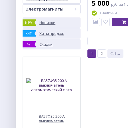
5 000
руб.
за 1 
Электромагниты
В наличии
Новинки
NEW
Хиты продаж
ХИТ
Скидки
%
1
2
Ctrl →
ВА57Ф35 200 А
выключатель
автоматический