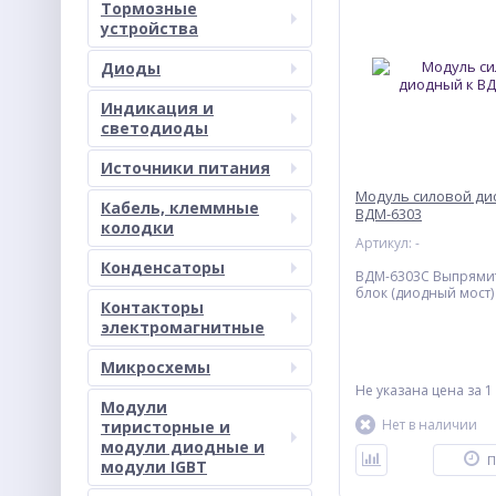
Тормозные
устройства
Диоды
Индикация и
светодиоды
Источники питания
Модуль силовой ди
Кабель, клеммные
ВДМ-6303
колодки
Артикул: -
Конденсаторы
ВДМ-6303С Выпрями
блок (диодный мост)
Контакторы
электромагнитные
Микросхемы
Не указана цена
за 1
Модули
Нет в наличии
тиристорные и
модули диодные и
П
модули IGBT