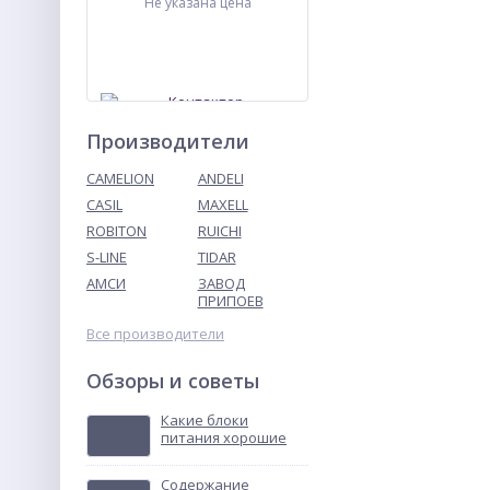
Не указана цена
Производители
CAMELION
ANDELI
CASIL
MAXELL
ROBITON
RUICHI
Контактор
ПМЛ-4160ДМ-80А-220АС-
S-LINE
TIDAR
УХЛ4-Б
АМСИ
ЗАВОД
Не указана цена
ПРИПОЕВ
Все производители
Обзоры и советы
Какие блоки
питания хорошие
Содержание