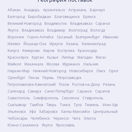
Абакан
Анадырь
Архангельск
Астрахань
Барнаул
Белгород
Биробиджан
Благовещенск
Брянск
Великий Новгород
Владивосток
Владикавказ
Саранск
Якутск
Владикавказ
Владимир
Волгоград
Вологда
Воронеж
Горно-Алтайск
Грозный
Екатеринбург
Иваново
Ижевск
Йошкар-Ола
Иркутск
Казань
Калининград
Калуга
Кемерово
Киров
Кострома
Краснодар
Красноярск
Курган
Кызыл
Липецк
Магадан
Магас
Майкоп
Махачкала
Москва
Мурманск
Нальчик
Нарьян-Мар
Нижний Новгород
Новосибирск
Омск
Орел
Оренбург
Пенза
Пермь
Петрозаводск
Петропавловск-Камчатский
Псков
Ростов-на-Дону
Рязань
Салехард
Самара
Санкт-Петербург
Саранск
Саратов
Севастополь
Симферополь
Смоленск
Ставрополь
Сыктывкар
Тамбов
Тверь
Томск
Тула
Тюмень
Улан-Удэ
Ульяновск
Уфа
Хабаровск
Ханты-Мансийск
Центральный
Чебоксары
Челябинск
Черкесск
Чита
Элиста
Южно-Сахалинск
Якутск
Ярославль