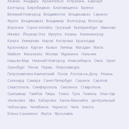
Абакан
Анадырь
Архангельск
Астрахань
Барнаул
Белгород
Биробиджан
Благовещенск
Брянск
Великий Новгород
Владивосток
Владикавказ
Саранск
Якутск
Владикавказ
Владимир
Волгоград
Вологда
Воронеж
Горно-Алтайск
Грозный
Екатеринбург
Иваново
Ижевск
Йошкар-Ола
Иркутск
Казань
Калининград
Калуга
Кемерово
Киров
Кострома
Краснодар
Красноярск
Курган
Кызыл
Липецк
Магадан
Магас
Майкоп
Махачкала
Москва
Мурманск
Нальчик
Нарьян-Мар
Нижний Новгород
Новосибирск
Омск
Орел
Оренбург
Пенза
Пермь
Петрозаводск
Петропавловск-Камчатский
Псков
Ростов-на-Дону
Рязань
Салехард
Самара
Санкт-Петербург
Саранск
Саратов
Севастополь
Симферополь
Смоленск
Ставрополь
Сыктывкар
Тамбов
Тверь
Томск
Тула
Тюмень
Улан-Удэ
Ульяновск
Уфа
Хабаровск
Ханты-Мансийск
Центральный
Чебоксары
Челябинск
Черкесск
Чита
Элиста
Южно-Сахалинск
Якутск
Ярославль