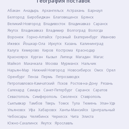
География поставок
Абакан
Анадырь
Архангельск
Астрахань
Барнаул
Белгород
Биробиджан
Благовещенск
Брянск
Великий Новгород
Владивосток
Владикавказ
Саранск
Якутск
Владикавказ
Владимир
Волгоград
Вологда
Воронеж
Горно-Алтайск
Грозный
Екатеринбург
Иваново
Ижевск
Йошкар-Ола
Иркутск
Казань
Калининград
Калуга
Кемерово
Киров
Кострома
Краснодар
Красноярск
Курган
Кызыл
Липецк
Магадан
Магас
Майкоп
Махачкала
Москва
Мурманск
Нальчик
Нарьян-Мар
Нижний Новгород
Новосибирск
Омск
Орел
Оренбург
Пенза
Пермь
Петрозаводск
Петропавловск-Камчатский
Псков
Ростов-на-Дону
Рязань
Салехард
Самара
Санкт-Петербург
Саранск
Саратов
Севастополь
Симферополь
Смоленск
Ставрополь
Сыктывкар
Тамбов
Тверь
Томск
Тула
Тюмень
Улан-Удэ
Ульяновск
Уфа
Хабаровск
Ханты-Мансийск
Центральный
Чебоксары
Челябинск
Черкесск
Чита
Элиста
Южно-Сахалинск
Якутск
Ярославль